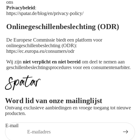
ons
Privacybeleid
:
https://spatar.de/blog/en/privacy-policy/
Onlinegeschillenbeslechting (ODR)
De Europese Commissie biedt een platform voor
onlinegeschillenbeslechting (ODR):
https://ec.europa.eu/consumers/odr
Wij zijn
niet verplicht en niet bereid
om deel te nemen aan
geschillenbeslechtingsprocedures voor een consumentenarbiter.
Privacybeleid
Word lid van onze mailinglijst
Terugbetalingsbeleid
Ontvang exclusieve aanbiedingen en vroege toegang tot nieuwe
Servicevoorwaarden
producten.
Verzendbeleid
E-mail
Juridische kennisgeving
Contact opnemen