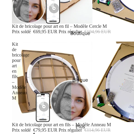
Soldes
Kit de bricolage pour art en fil – Modèle Cercle M
Prix soldé
€69,95 EUR
Prix régulier
€104,96 EUR
Boutique
Kit
de
bricolage
pour
art
en
fils
Blogue
–
Modèle
Anneau
M
Soldes
Kit de bricolage pour art en fils – Modèle Anneau M
Plus
Prix soldé
€79,95 EUR
Prix régulier
€114,96 EUR