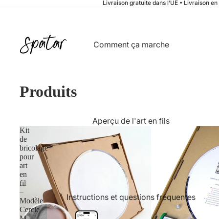
Livraison gratuite dans l’UE • Livraison en
Comment ça marche
Produits
Aperçu de l'art en fils
Kit
de
bricolage
pour
art
en
fil
–
Instructions et questions fréquentes
Modèle
Cercle
M