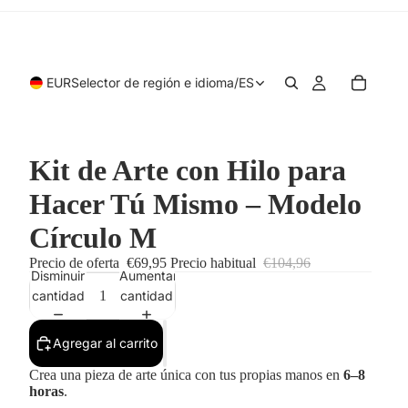
EUR
Selector de región e idioma
/
ES
Kit de Arte con Hilo para
Hacer Tú Mismo – Modelo
Círculo M
Precio de oferta
€69,95
Precio habitual
€104,96
Disminuir
Aumentar
cantidad
cantidad
Agregar al carrito
Crea una pieza de arte única con tus propias manos en
6–8
horas
.